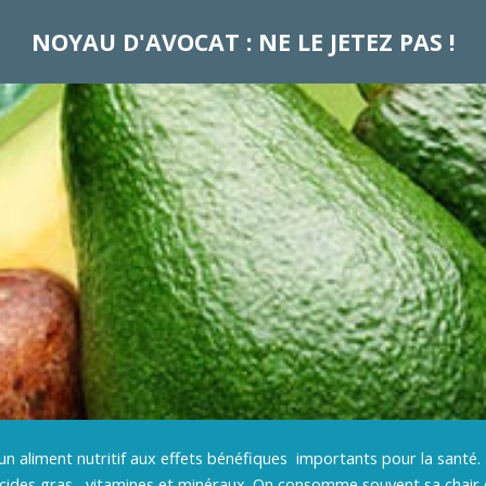
NOYAU D'AVOCAT : NE LE JETEZ PAS !
un aliment nutritif aux effets bénéfiques importants pour la santé. I
acides gras, vitamines et minéraux. On consomme souvent sa chair 