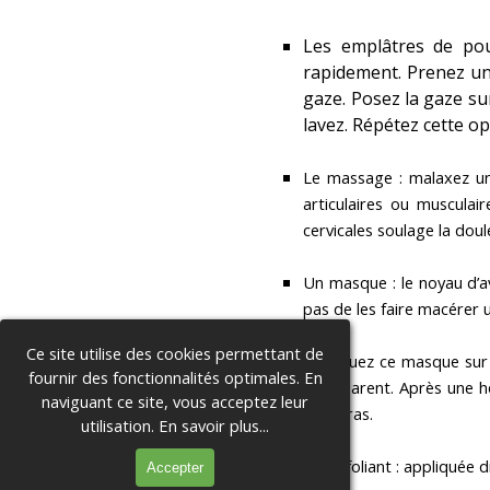
Les emplâtres de pou
rapidement. Prenez un
gaze. Posez la gaze sur
lavez. Répétez cette o
Le massage : malaxez un 
articulaires ou muscula
cervicales soulage la doul
Un masque : le noyau d’avo
pas de les faire macérer u
Ce site utilise des cookies permettant de
Appliquez ce masque sur l
fournir des fonctionnalités optimales. En
transparent. Après une h
naviguant ce site, vous acceptez leur
très gras.
utilisation.
En savoir plus...
Un exfoliant : appliquée d
Accepter