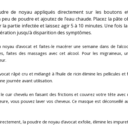
dre de noyau appliqués directement sur les boutons et
 peu de poudre et ajoutez de l’eau chaude. Placez la pâte 
 la partie infectée et laissez agir 5 à 10 minutes. Une fois l
pération jusqu’à disparition des symptômes.
noyau d’avocat et faites-le macérer une semaine dans de l’alcool
ires, faites des massages avec cet alcool. Pour les migraineux
eur.
cat râpé cru et mélangé à l’huile de ricin élimine les pellicules et f
ne journée avant utilisation.
e cuir chevelu en faisant des frictions et couvrez votre tête avec
eure, vous pouvez laver vos cheveux. Ce masque est déconseillé a
irectement, la poudre de noyau d’avocat exfolie, élimine les impuret