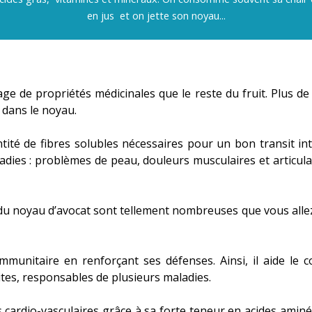
en jus et on jette son noyau...
ge de propriétés médicinales que le reste du fruit. Plus d
t dans le noyau.
tité de fibres solubles nécessaires pour un bon transit int
ies : problèmes de peau, douleurs musculaires et articulair
du noyau d’avocat sont tellement nombreuses que vous allez p
immunitaire en renforçant ses défenses. Ainsi, il aide le 
tes, responsables de plusieurs maladies.
es cardio-vasculaires grâce à sa forte teneur en acides amin